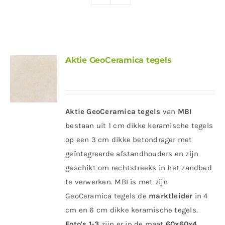
Producten
Contact
Offerte aanvragen
Aktie GeoCeramica tegels
Aktie GeoCeramica tegels
van
MBI
bestaan uit 1 cm dikke keramische tegels
op een 3 cm dikke betondrager met
geïntegreerde afstandhouders en zijn
geschikt om rechtstreeks in het zandbed
te verwerken. MBI is met zijn
GeoCeramica tegels de
marktleider
in 4
cm en 6 cm dikke keramische tegels.
Foto's 1-3
zijn er in de maat
60x60x4