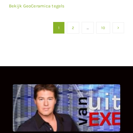
Bekijk GeoCeramica tegels
1
2
…
10
UITSTEL VAN EXECUTIE
Bekijk hier de fragmenten van de deelname
van Bricks and Stones aan dit programma.