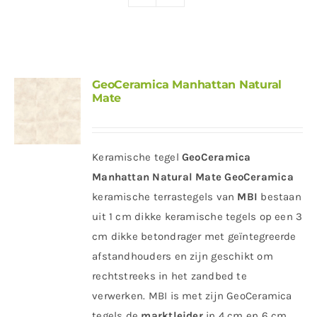
Producten
Contact
Offerte aanvragen
GeoCeramica Manhattan Natural
Mate
Keramische tegel
GeoCeramica
Manhattan Natural Mate
GeoCeramica
keramische terrastegels van
MBI
bestaan
uit 1 cm dikke keramische tegels op een 3
cm dikke betondrager met geïntegreerde
afstandhouders en zijn geschikt om
rechtstreeks in het zandbed te
verwerken. MBI is met zijn GeoCeramica
tegels de
marktleider
in 4 cm en 6 cm