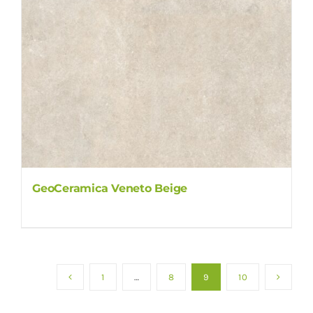
GeoCeramica Veneto Beige
1
…
8
9
10