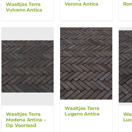
Verona Antica
Rom
Waaltjes Terra
Vulcano Antica
Waaltjes Terra
Lugano Antica
Waaltjes Terra
Waa
Modena Antica –
Luc
Op Voorraad