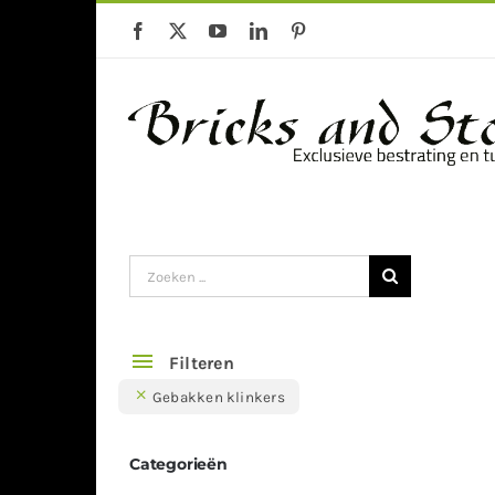
Ga
naar
inhoud
Gebakken klinkers
Keramische Te
Zoeken
naar:
Filteren
Gebakken klinkers
Categorieën