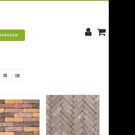
NVRAGEN
s
Siergrind