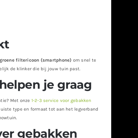
kt
groene filtericoon (smartphone)
om snel te
lijk de klinker die bij jouw tuin past.
 helpen je graag
uatie? Met onze
1‑2‑3 service voor gebakken
juiste type en formaat tot aan het legverband
howtuin.
ver gebakken