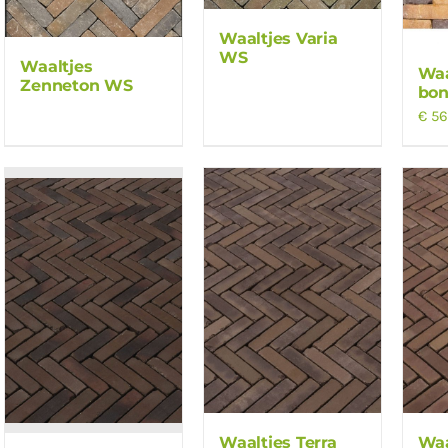
Waaltjes Varia
WS
Waaltjes
Waa
Zenneton WS
bon
€
56
Waaltjes Terra
Waa