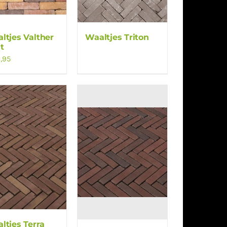
ltjes Valther
Waaltjes Triton
t
,95
ltjes Terra