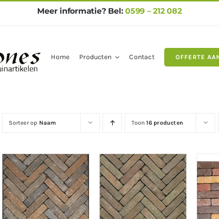
Meer informatie? Bel:
0599 – 212 082
Home
Producten
Contact
OFFERTE AA
gels
Natuursteen
Betontegel
Sorteer op
Naam
Toon
16 producten