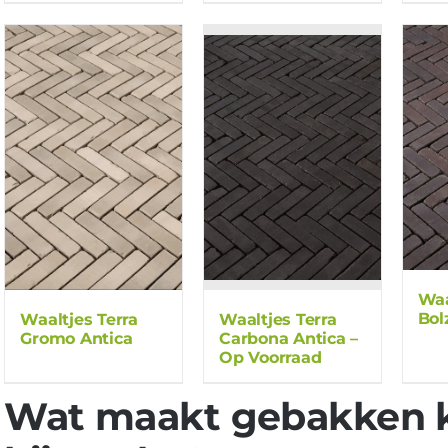
Waa
Bol
Waaltjes Terra
Waaltjes Terra
Gromo Antica
Carbona Antica –
Op Voorraad
Wat maakt gebakken k