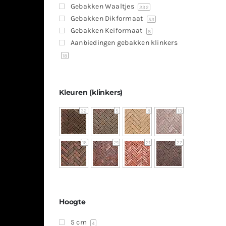
Gebakken Waaltjes
232
Gebakken Dikformaat
53
Gebakken Keiformaat
8
Aanbiedingen gebakken klinkers
18
Kleuren (klinkers)
32
5
8
13
16
21
21
27
Hoogte
5 cm
4