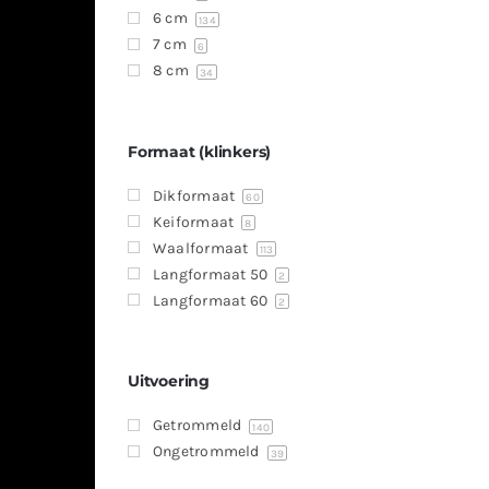
6 cm
134
7 cm
6
8 cm
34
Formaat (klinkers)
Dikformaat
60
Keiformaat
8
Waalformaat
113
Langformaat 50
2
Langformaat 60
2
Uitvoering
Getrommeld
140
Ongetrommeld
39