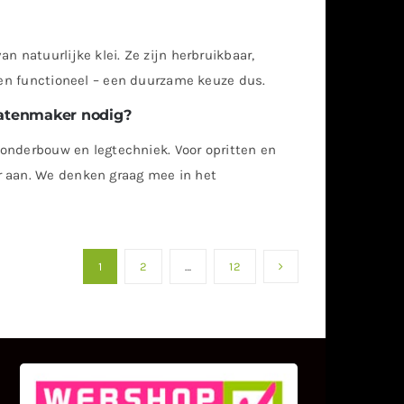
n natuurlijke klei. Ze zijn herbruikbaar,
i en functioneel – een duurzame keuze dus.
tratenmaker nodig?
e onderbouw en legtechniek. Voor opritten en
r aan. We denken graag mee in het
1
2
…
12
KLANT BEOORDELINGEN