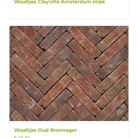
Waaltjes Clayville Amsterdam strak
Waaltjes Oud Bronneger
€
56,95