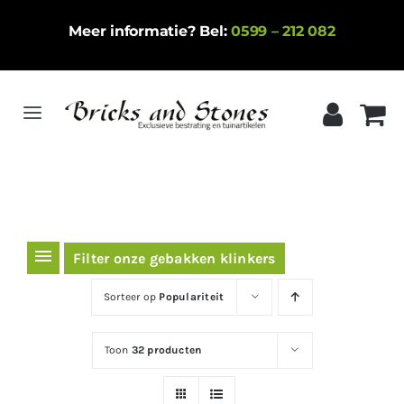
Ga
Meer informatie? Bel:
0599 – 212 082
naar
inhoud
Toggle
Navigation
Home
Gebakken klinkers
Keramische tegels
Filter onze gebakken klinkers
Natuursteen
Sorteer op
Populariteit
Betontegels
Toon
32 producten
Siergrind