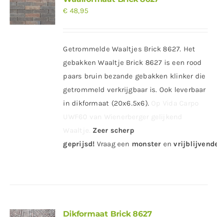
€
48,95
Getrommelde Waaltjes Brick 8627. Het
gebakken Waaltje Brick 8627 is een rood
paars bruin bezande gebakken klinker die
getrommeld verkrijgbaar is. Ook leverbaar
in dikformaat (20x6.5x6).
Op Vida Carpo
UWF60 van Wienerberger gelijkend
Waaltje.
Zeer scherp
geprijsd
!
Vraag
een
monster
en
vrijblijvende
Dikformaat Brick 8627