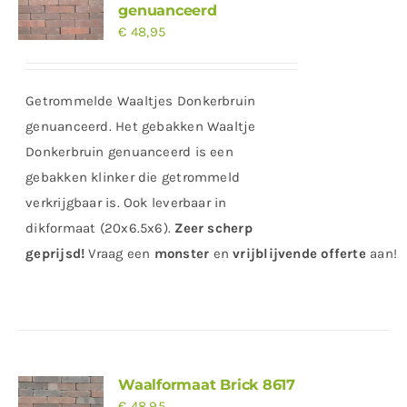
genuanceerd
€
48,95
Getrommelde Waaltjes Donkerbruin
genuanceerd. Het gebakken Waaltje
Donkerbruin genuanceerd is een
gebakken klinker die getrommeld
verkrijgbaar is. Ook leverbaar in
dikformaat (20x6.5x6).
Zeer scherp
geprijsd
!
Vraag
een
monster
en
vrijblijvende offerte
aan!
Waalformaat Brick 8617
€
48,95