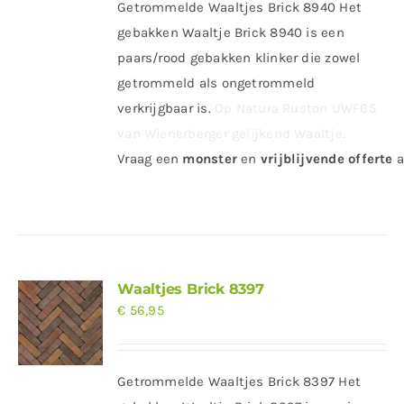
Getrommelde Waaltjes Brick 8940 Het
gebakken Waaltje Brick 8940 is een
paars/rood gebakken klinker die zowel
getrommeld als ongetrommeld
verkrijgbaar is.
Op Natura Ruston UWF65
van Wienerberger gelijkend Waaltje.
Vraag
een
monster
en
vrijblijvende offerte
a
Waaltjes Brick 8397
€
56,95
Getrommelde Waaltjes Brick 8397 Het