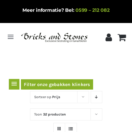
Ga
Meer informatie? Bel:
0599 – 212 082
naar
inhoud
Toggle
Navigation
Home
Gebakken klinkers
Keramische tegels
Filter onze gebakken klinkers
Natuursteen
Sorteer op
Prijs
Betontegels
Toon
32 producten
Siergrind