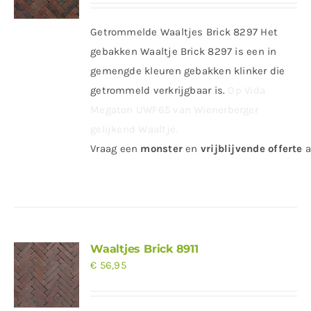
Getrommelde Waaltjes Brick 8297 Het
gebakken Waaltje Brick 8297 is een in
gemengde kleuren gebakken klinker die
getrommeld verkrijgbaar is.
Op Vida
Megaton UWF65 van Wienerberger
gelijkend Waaltje.
Vraag
een
monster
en
vrijblijvende offerte
a
Waaltjes Brick 8911
€
56,95