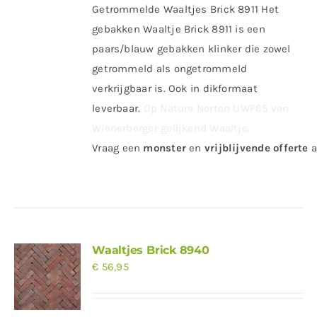
Getrommelde Waaltjes Brick 8911 Het
gebakken Waaltje Brick 8911 is een
paars/blauw gebakken klinker die zowel
getrommeld als ongetrommeld
verkrijgbaar is. Ook in dikformaat
leverbaar.
Op Natura Norton UWF65 van
Wienerberger gelijkend Waaltje.
Vraag
een
monster
en
vrijblijvende offerte
a
Waaltjes Brick 8940
€
56,95