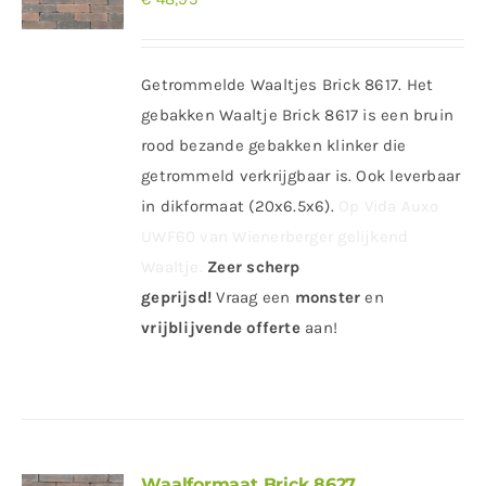
Getrommelde Waaltjes Brick 8617. Het
gebakken Waaltje Brick 8617 is een bruin
rood bezande gebakken klinker die
getrommeld verkrijgbaar is. Ook leverbaar
in dikformaat (20x6.5x6).
Op Vida Auxo
UWF60 van Wienerberger gelijkend
Waaltje.
Zeer scherp
geprijsd!
Vraag
een
monster
en
vrijblijvende offerte
aan!
Waalformaat Brick 8627