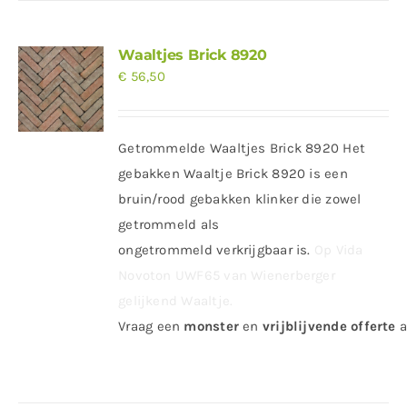
Waaltjes Brick 8920
€
56,50
Getrommelde Waaltjes Brick 8920 Het
gebakken Waaltje Brick 8920 is een
bruin/rood gebakken klinker die zowel
getrommeld als
ongetrommeld verkrijgbaar is.
Op Vida
Novoton UWF65 van Wienerberger
gelijkend Waaltje.
Vraag
een
monster
en
vrijblijvende offerte
a