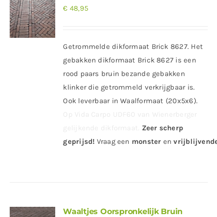
€
48,95
Getrommelde dikformaat Brick 8627. Het
gebakken dikformaat Brick 8627 is een
rood paars bruin bezande gebakken
klinker die getrommeld verkrijgbaar is.
Ook leverbaar in Waalformaat (20x5x6).
Op Vida Carpo UDF60 van Wienerberger
gelijkende dikformaat.
Zeer scherp
geprijsd
!
Vraag
een
monster
en
vrijblijvende
Waaltjes Oorspronkelijk Bruin