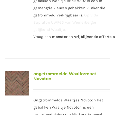
gebakken Waaltje Brick 8397 is een in
gemengde kleuren gebakken klinker die
getrommeld verkrijgbaar is.
Op Vida
Supraton UWF65 van Wienerberger
gelijkend Waaltje.
Vraag
een
monster
en
vrijblijvende offerte
a
ongetrommelde Waalformaat
Novoton
Ongetrommelde Waaltjes Novoton Het
gebakken Waaltje Novoton is een
bruin/rood gebakken klinker die zowel