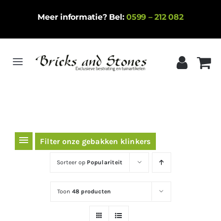
Ga
Meer informatie? Bel:
0599 – 212 082
naar
inhoud
Toggle
Navigation
Home
Gebakken klinkers
Keramische tegels
Filter onze gebakken klinkers
Natuursteen
Sorteer op
Populariteit
Betontegels
Toon
48 producten
Siergrind