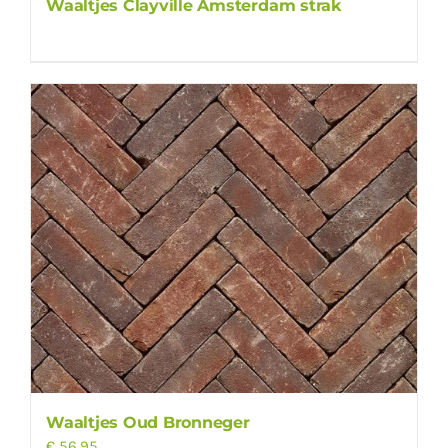
Waaltjes Clayville Amsterdam strak
Waaltjes Oud Bronneger
€
56,95