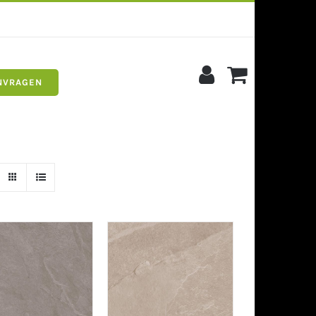
NVRAGEN
s
Siergrind