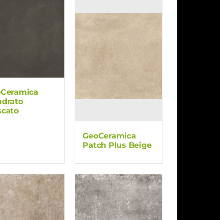
Ceramica
drato
cato
GeoCeramica
Patch Plus Beige