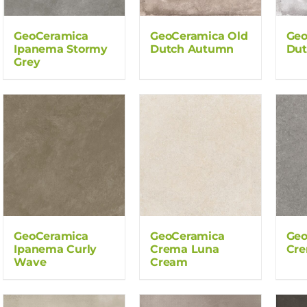
GeoCeramica
GeoCeramica Old
Geo
Ipanema Stormy
Dutch Autumn
Dut
Grey
GeoCeramica
GeoCeramica
Geo
Ipanema Curly
Crema Luna
Cre
Wave
Cream