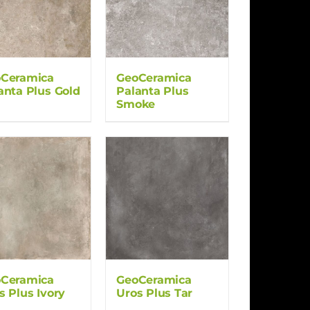
Ceramica
GeoCeramica
anta Plus Gold
Palanta Plus
Smoke
Ceramica
GeoCeramica
s Plus Ivory
Uros Plus Tar