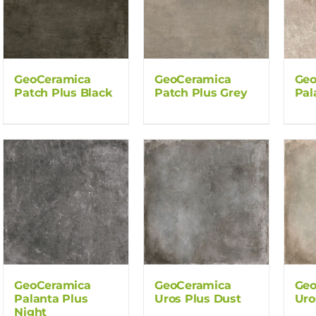
GeoCeramica
GeoCeramica
Geo
Patch Plus Black
Patch Plus Grey
Pal
GeoCeramica
GeoCeramica
Geo
Palanta Plus
Uros Plus Dust
Uro
Night