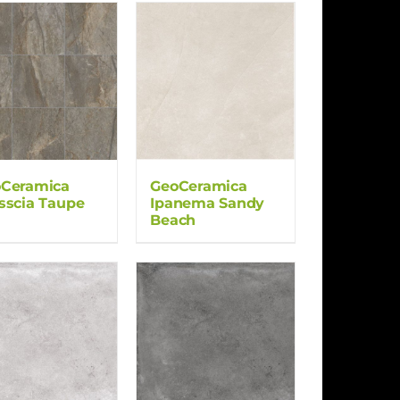
Ceramica
GeoCeramica
sscia Taupe
Ipanema Sandy
Beach