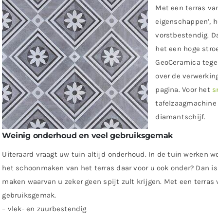
Met een terras va
eigenschappen’, h
vorstbestendig. Da
het een hoge stroe
GeoCeramica tegel
over de verwerkin
pagina. Voor het
s
tafelzaagmachine
diamantschijf.
Weinig onderhoud en veel gebruiksgemak
Uiteraard vraagt uw tuin altijd onderhoud. In de tuin werken w
het schoonmaken van het terras daar voor u ook onder? Dan is
maken waarvan u zeker geen spijt zult krijgen. Met een terra
gebruiksgemak.
– vlek- en zuurbestendig