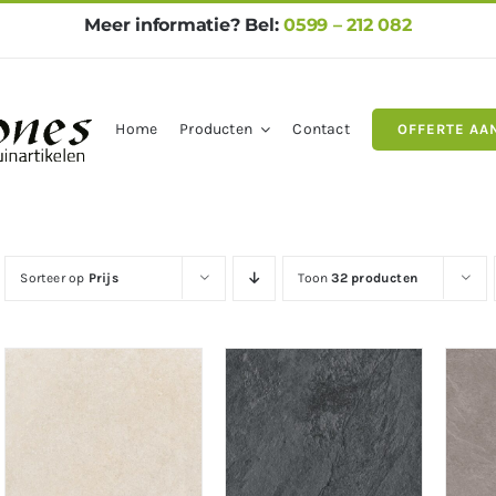
Meer informatie? Bel:
0599 – 212 082
Home
Producten
Contact
OFFERTE AA
gels
Natuursteen
Betontegel
Sorteer op
Prijs
Toon
32 producten