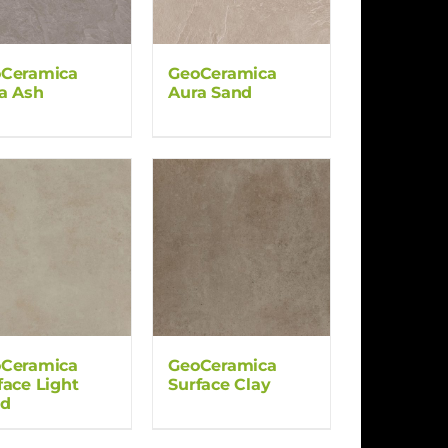
Ceramica
GeoCeramica
a Ash
Aura Sand
Ceramica
GeoCeramica
face Light
Surface Clay
nd