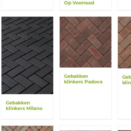
Op Voorraad
Gebakken
Ge
klinkers Padova
kli
Gebakken
klinkers Milano