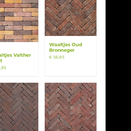
Waaltjes Oud
Bronneger
ltjes Valther
€
56,95
t
,95