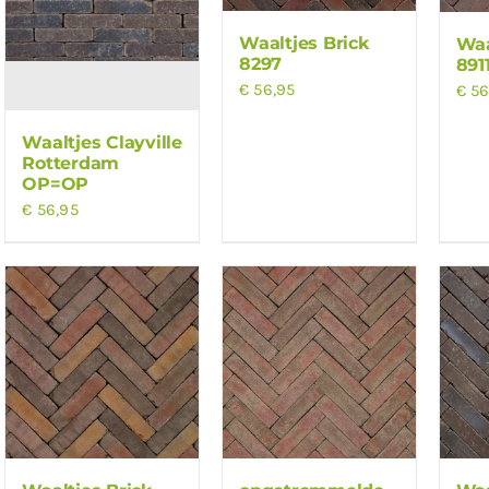
Waaltjes Brick
Waa
8297
891
€
56,95
€
56
Waaltjes Clayville
Rotterdam
OP=OP
€
56,95