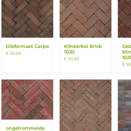
Dikformaat Carpo
Klinkerkei Brick
Ge
1020
kli
€
50,50
102
€
50,95
€
50
ongetrommelde