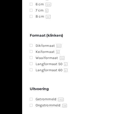
6 cm
134
7 cm
6
8 cm
34
Formaat (klinkers)
Dikformaat
60
Keiformaat
8
Waalformaat
113
Langformaat 50
2
Langformaat 60
2
Uitvoering
Getrommeld
140
Ongetrommeld
39