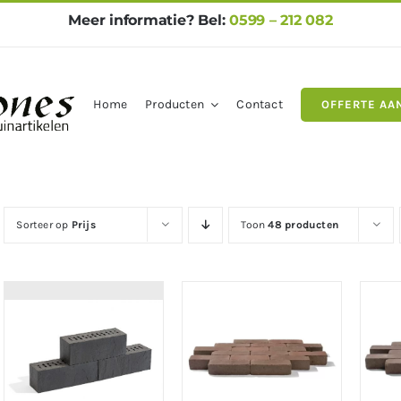
Meer informatie? Bel:
0599 – 212 082
Home
Producten
Contact
OFFERTE AA
gels
Natuursteen
Betontegel
Sorteer op
Prijs
Toon
48 producten