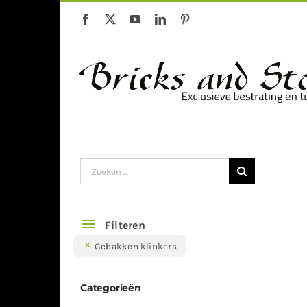
Ga
naar
inhoud
Gebakken klinkers
Keramische Te
Zoeken
naar:
Filteren
Gebakken klinkers
Categorieën