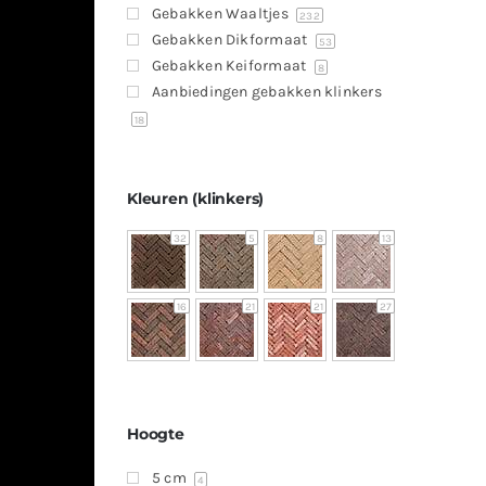
Gebakken Waaltjes
232
Gebakken Dikformaat
53
Gebakken Keiformaat
8
Aanbiedingen gebakken klinkers
18
Kleuren (klinkers)
32
5
8
13
16
21
21
27
Hoogte
5 cm
4