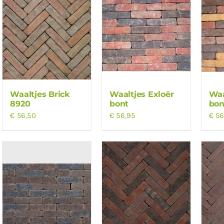
Waaltjes Brick
Waaltjes Exloër
Waa
8920
bont
bon
€
56,50
€
56,95
€
56