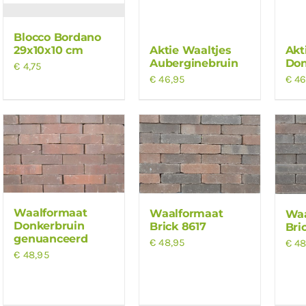
Blocco Bordano
Aktie Waaltjes
Akt
29x10x10 cm
Auberginebruin
Don
€
4,75
€
46,95
€
46
Waalformaat
Waalformaat
Waa
Donkerbruin
Brick 8617
Bri
genuanceerd
€
48,95
€
48
€
48,95