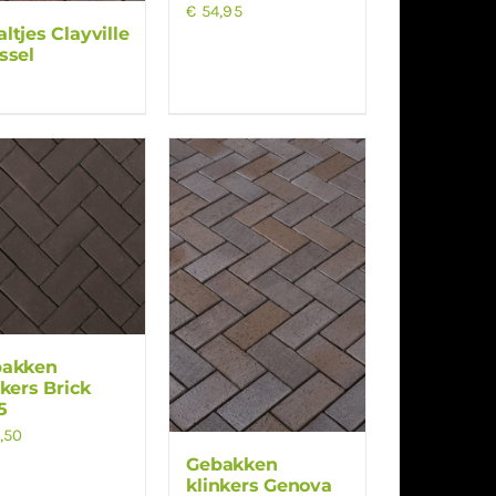
€
54,95
ltjes Clayville
ssel
bakken
nkers Brick
5
,50
Gebakken
klinkers Genova