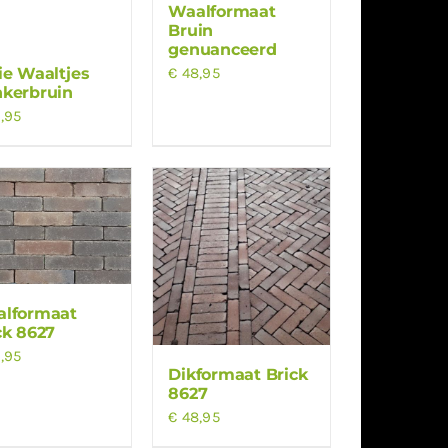
Waalformaat
Bruin
genuanceerd
ie Waaltjes
€
48,95
kerbruin
,95
lformaat
ck 8627
,95
Dikformaat Brick
8627
€
48,95