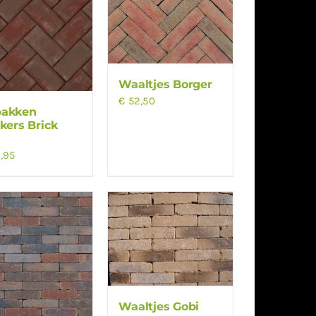
Waaltjes Borger
€
52,50
bakken
nkers Brick
1
,95
Waaltjes Gobi