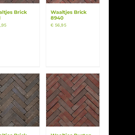
ltjes Brick
Waaltjes Brick
1
8940
,95
€
56,95