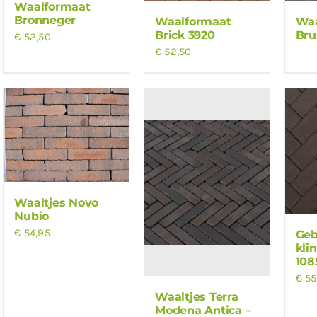
Waalformaat
Bronneger
Waalformaat
Waa
Brick 3920
Bru
€
52,50
€
52,50
Waaltjes Novo
Nubio
€
54,95
Ge
kli
108
€
55
Waaltjes Terra
Modena Antica –