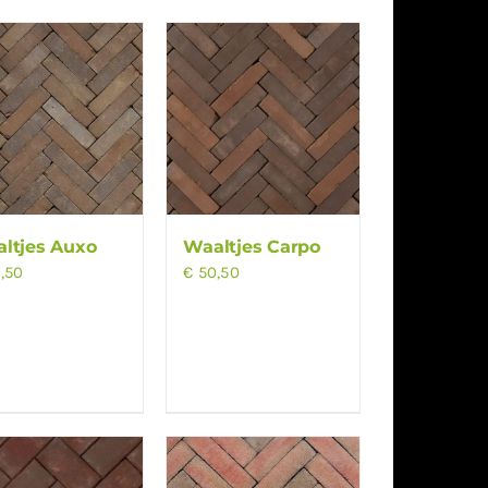
ltjes Auxo
Waaltjes Carpo
,50
€
50,50