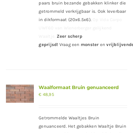
paars bruin bezande gebakken klinker die
getrommeld verkrijgbaar is. Ook leverbaar
in dikformaat (20x6.5x6).
Op Vida Carpo
UWF60 van Wienerberger gelijkend
Waaltje.
Zeer scherp
geprijsd
!
Vraag
een
monster
en
vrijblijvende
Waalformaat Bruin genuanceerd
€
48,95
Getrommelde Waaltjes Bruin
genuanceerd. Het gebakken Waaltje Bruin