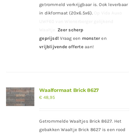
getrommeld verkrijgbaar is. Ook leverbaar
in dikformaat (20x6.5x6).
Op Vida Auxo
UWF60 van Wienerberger gelijkend
Waaltje.
Zeer scherp
geprijsd!
Vraag
een
monster
en
vrijblijvende offerte
aan!
Waalformaat Brick 8627
€
48,95
Getrommelde Waaltjes Brick 8627. Het
gebakken Waaltje Brick 8627 is een rood