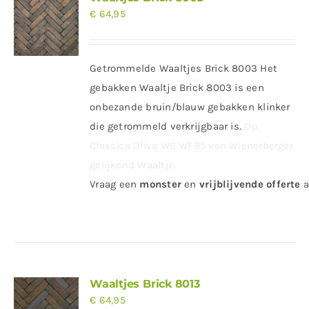
€
64,95
Getrommelde Waaltjes Brick 8003 Het
gebakken Waaltje Brick 8003 is een
onbezande bruin/blauw gebakken klinker
die getrommeld verkrijgbaar is.
Op
Classica Oliva WS WF85 van Wienerberger
gelijkend Waaltje.
Vraag
een
monster
en
vrijblijvende offerte
a
Waaltjes Brick 8013
€
64,95