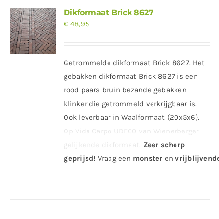
Dikformaat Brick 8627
€
48,95
Getrommelde dikformaat Brick 8627. Het
gebakken dikformaat Brick 8627 is een
rood paars bruin bezande gebakken
klinker die getrommeld verkrijgbaar is.
Ook leverbaar in Waalformaat (20x5x6).
Op Vida Carpo UDF60 van Wienerberger
gelijkende dikformaat.
Zeer scherp
geprijsd
!
Vraag
een
monster
en
vrijblijvende