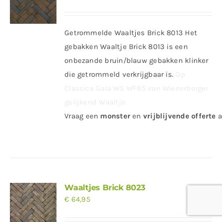
Getrommelde Waaltjes Brick 8013 Het
gebakken Waaltje Brick 8013 is een
onbezande bruin/blauw gebakken klinker
die getrommeld verkrijgbaar is.
Op
Classica Gala WS WF85 van Wienerberger
gelijkend Waaltje.
Vraag
een
monster
en
vrijblijvende offerte
a
Waaltjes Brick 8023
€
64,95