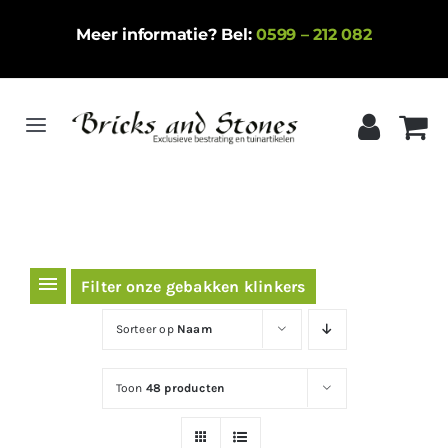
Ga
Meer informatie? Bel:
0599 – 212 082
naar
inhoud
Toggle
Navigation
Home
Gebakken klinkers
Keramische tegels
Filter onze gebakken klinkers
Natuursteen
Sorteer op
Naam
Betontegels
Toon
48 producten
Siergrind